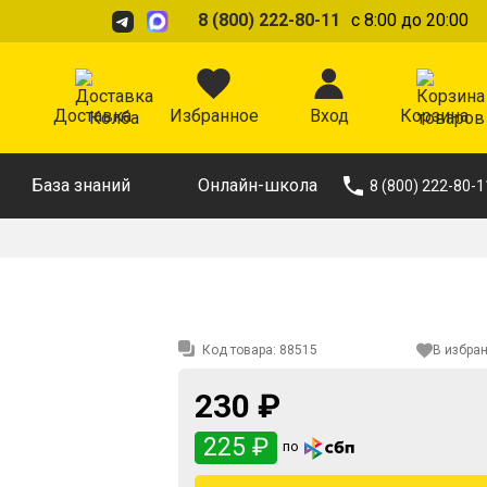
8 (800) 222-80-11
с 8:00 до 20:00
Доставка
Избранное
Вход
Корзина
База знаний
Онлайн-школа
8 (800) 222-80-1
Код товара:
88515
В избра
230 ₽
225 ₽
по