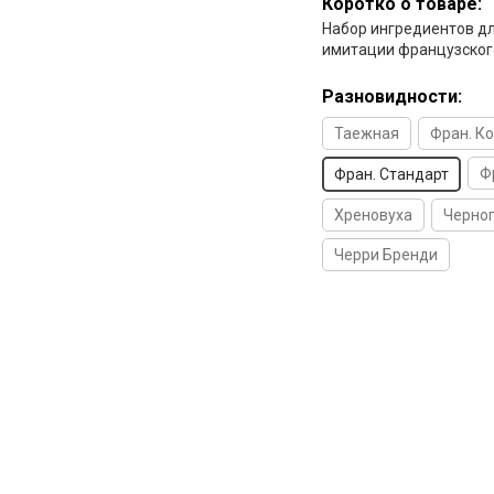
Коротко о товаре:
Набор ингредиентов д
имитации французског
Разновидности:
Таежная
Фран. К
Ф
Фран. Стандарт
Хреновуха
Черно
Черри Бренди