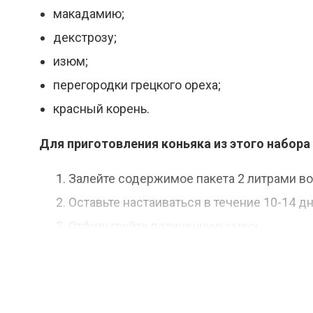
макадамию;
декстрозу;
изюм;
перегородки грецкого ореха;
красный корень.
Для приготовления коньяка из этого набо
Залейте содержимое пакета 2 литрами во
Оставьте настаиваться в течение 10-14 дн
Отфильтруйте полученную смесь.
Дайте ей отдохнуть в течение 7 дней.