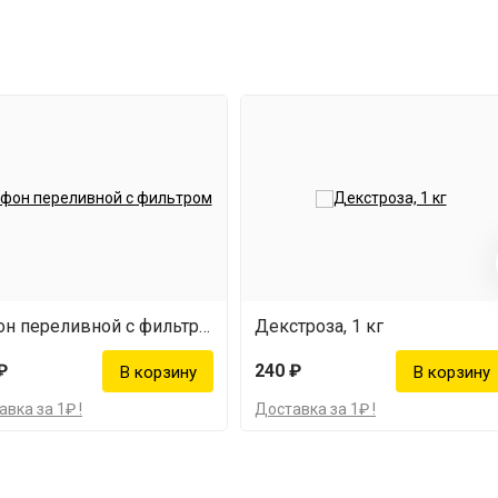
Сифон переливной с фильтром
Декстроза, 1 кг
₽
240 ₽
вка за 1₽ !
Доставка за 1₽ !