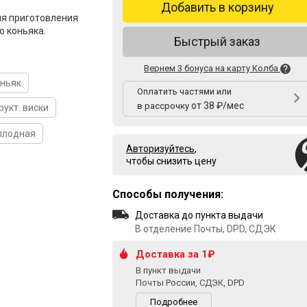
Добавить в корзину
ля приготовления
о коньяка.
Быстрый заказ
Вернем 3 бонуса на карту Колба
оньяк
Оплатить частями или
от 38 ₽/мес
в рассрочку
рукт. виски
плодная
Авторизуйтесь
,
чтобы снизить цену
Способы получения:
Доставка до пункта выдачи
В отделение Почты, DPD, СДЭК
Доставка за 1₽
В пункт выдачи
Почты России, СДЭК, DPD
Подробнее