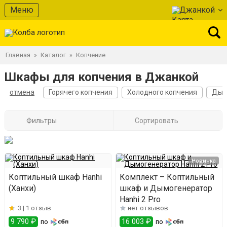
Меню
Джанкой
Главная
Каталог
Копчение
»
»
Шкафы для копчения в Джанкой
отмена
Горячего копчения
Холодного копчения
Дым
Фильтры
Сортировать
Новинка
Коптильный шкаф Hanhi
Комплект – Коптильный
(Ханхи)
шкаф и Дымогенератор
Hanhi 2 Pro
3 |
1 отзыв
нет отзывов
9 790 ₽
16 003 ₽
по
по