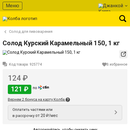
Меню
Джанкой
Солод для пивоварения
Солод Курский Карамельный 150, 1 кг
Код товара:
925774
В избранное
124 ₽
121 ₽
по
Вернем 2 бонуса на карту Колба
Оплатить частями или
от 20 ₽/мес
в рассрочку
Авторизуйтесь
,
чтобы снизить цену